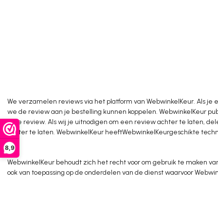
We verzamelen reviews via het platform van
WebwinkelKeur
. Als j
we de review aan je bestelling kunnen koppelen. WebwinkelKeur pub
op je review. Als wij je uitnodigen om een review achter te laten, 
achter te laten. WebwinkelKeur heeftWebwinkelKeurgeschikte tech
8,9
WebwinkelKeur behoudt zich het recht voor om gebruik te maken va
ook van toepassing op de onderdelen van de dienst waarvoor Webwin