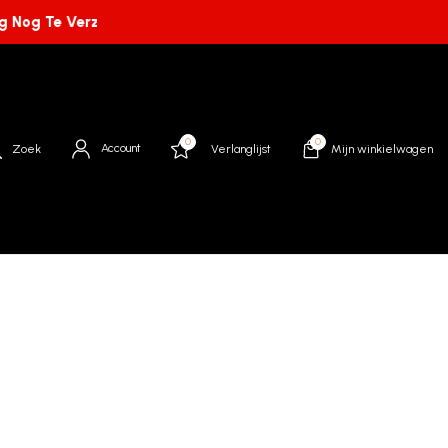
 Nog Te Verzenden. -
Bestellingen Die Op Werkdagen Vóór 15:
0
0
Account
Zoek
Verlanglijst
Mijn winkielwagen